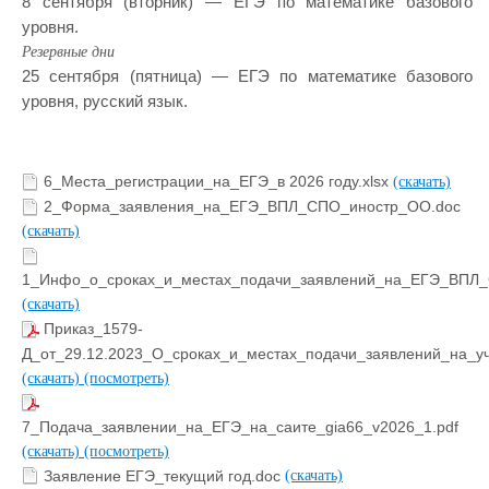
8 сентября (вторник) — ЕГЭ по математике базового
уровня.
Резервные дни
25 сентября (пятница) — ЕГЭ по математике базового
уровня, русский язык.
6_Места_регистрации_на_ЕГЭ_в 2026 году.xlsx
(скачать)
2_Форма_заявления_на_ЕГЭ_ВПЛ_СПО_иностр_ОО.doc
(скачать)
1_Инфо_о_сроках_и_местах_подачи_заявлений_на_ЕГЭ_ВПЛ
(скачать)
Приказ_1579-
Д_от_29.12.2023_О_сроках_и_местах_подачи_заявлений_на_у
(скачать)
(посмотреть)
7_Подача_заявлении_на_ЕГЭ_на_саите_gia66_v2026_1.pdf
(скачать)
(посмотреть)
Заявление ЕГЭ_текущий год.doc
(скачать)