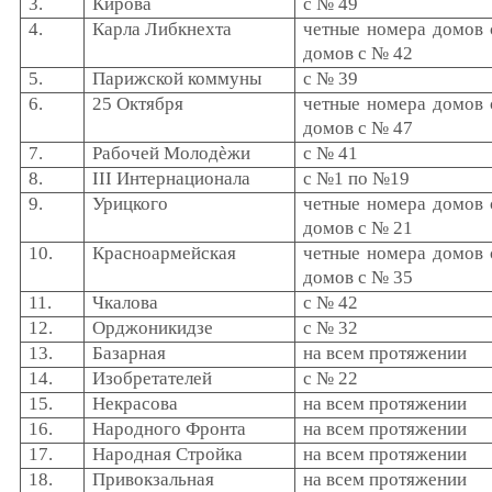
3.
Кирова
с № 49
4.
Карла Либкнехта
четные номера домов
домов с № 42
5.
Парижской коммуны
с № 39
6.
25 Октября
четные номера домов
домов с № 47
7.
Рабочей Молодѐжи
с № 41
8.
III Интернационала
с №1 по №19
9.
Урицкого
четные номера домов
домов с № 21
10.
Красноармейская
четные номера домов
домов с № 35
11.
Чкалова
с № 42
12.
Орджоникидзе
с № 32
13.
Базарная
на всем протяжении
14.
Изобретателей
с № 22
15.
Некрасова
на всем протяжении
16.
Народного Фронта
на всем протяжении
17.
Народная Стройка
на всем протяжении
18.
Привокзальная
на всем протяжении