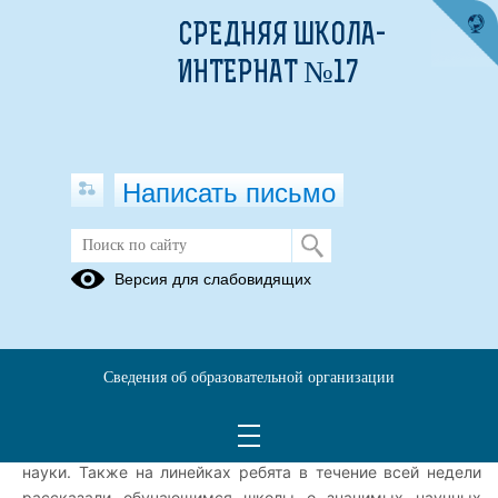
СРЕДНЯЯ ШКОЛА-
ИНТЕРНАТ №17
Написать письмо
Выставка учёных Урала и женщин
Версия для слабовидящих
науки от Точки роста
03.02.2025
Выставка учёных Урала и женщин науки!
Сведения об образовательной организации
Ученики 5 а класса от Точки роста организовали выставку,
посвящённую выдающимся учёным Урала и женщинам
науки. Также на линейках ребята в течение всей недели
рассказали обучающимся школы о значимых научных