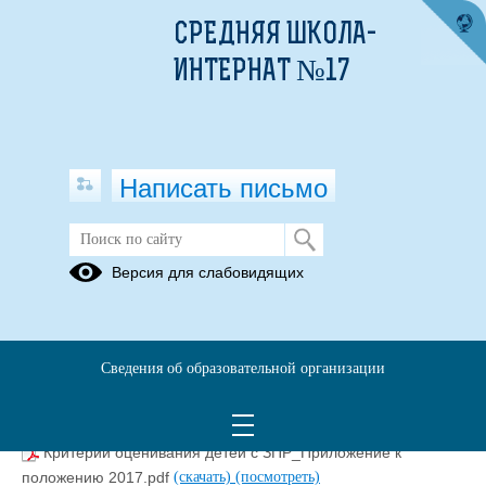
СРЕДНЯЯ ШКОЛА-
ИНТЕРНАТ №17
Написать письмо
Общие положения, акты, документы
Версия для слабовидящих
01.01.2017
методы работы с зпр начал5ка.doc
(скачать)
Сведения об образовательной организации
положение о порядке обучения ЗПР 2017.PDF
(скачать)
(посмотреть)
ПОЛОЖЕНИЕ ШППк 2017.PDF
(скачать)
(посмотреть)
Критерии оценивания детей с ЗПР_Приложение к
положению 2017.pdf
(скачать)
(посмотреть)