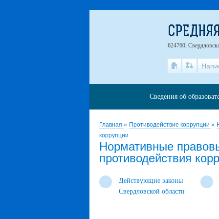
СРЕДНЯЯ
624760, Свердловска
Напи
Сведения об образоват
Главная
»
Противодействие коррупции
»
коррупции
Нормативные правовы
противодействия кор
Действующие законы
Свердловской области