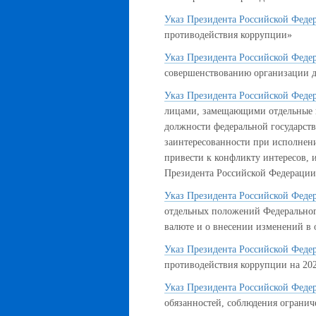
Указ Президента Российской Федер
противодействия коррупции»
Указ Президента Российской Федер
совершенствованию организации д
Указ Президента Российской Федер
лицами, замещающими отдельные г
должности федеральной государст
заинтересованности при исполнен
привести к конфликту интересов, 
Президента Российской Федераци
Указ Президента Российской Федер
отдельных положений Федеральног
валюте и о внесении изменений в 
Указ Президента Российской Федера
противодействия коррупции на 202
Указ Президента Российской Федер
обязанностей, соблюдения огранич