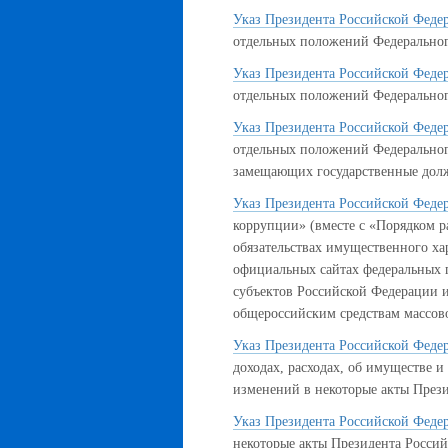
Указ Президента Российской Федер
отдельных положений Федеральног
Указ Президента Российской Федер
отдельных положений Федеральног
Указ Президента Российской Федер
отдельных положений Федерального
замещающих государственные долж
Указ Президента Российской Феде
коррупции» (вместе с «Порядком р
обязательствах имущественного ха
официальных сайтах федеральных г
субъектов Российской Федерации и
общероссийским средствам массов
Указ Президента Российской Федер
доходах, расходах, об имуществе и
изменений в некоторые акты През
Указ Президента Российской Федер
некоторые акты Президента Росси