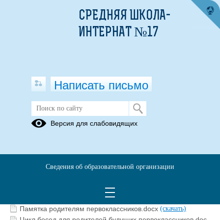
СРЕДНЯЯ ШКОЛА-
ИНТЕРНАТ №17
Написать письмо
советы от психолога
Версия для слабовидящих
13.09.2021
Сведения об образовательной организации
Циклограмма работы на 2021-2022.docx
(скачать)
пятиклассники.pdf
(скачать)
(посмотреть)
План работы на 2021-2022.docx
(скачать)
Памятка родителям первоклассников.docx
(скачать)
Цикл бесед для родителей будущих первоклассников.doc